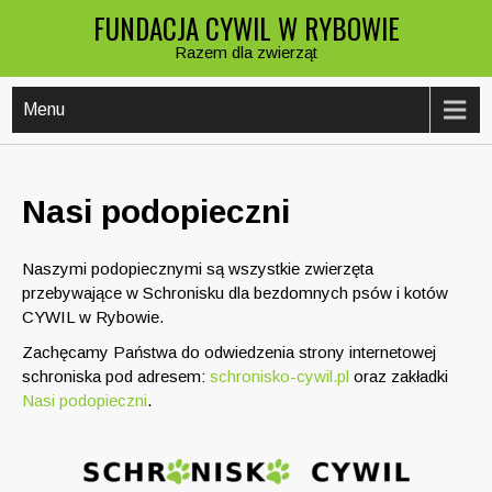
Skip
FUNDACJA CYWIL W RYBOWIE
to
Razem dla zwierząt
content
Menu
Nasi podopieczni
Naszymi podopiecznymi są wszystkie zwierzęta
przebywające w Schronisku dla bezdomnych psów i kotów
CYWIL w Rybowie.
Zachęcamy Państwa do odwiedzenia strony internetowej
schroniska pod adresem:
schronisko-cywil.pl
oraz zakładki
Nasi podopieczni
.